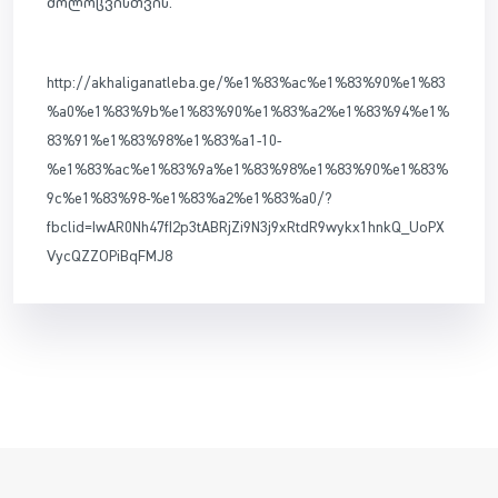
მოლოცვისთვის.
http://akhaliganatleba.ge/%e1%83%ac%e1%83%90%e1%83
%a0%e1%83%9b%e1%83%90%e1%83%a2%e1%83%94%e1%
83%91%e1%83%98%e1%83%a1-10-
%e1%83%ac%e1%83%9a%e1%83%98%e1%83%90%e1%83%
9c%e1%83%98-%e1%83%a2%e1%83%a0/?
fbclid=IwAR0Nh47fI2p3tABRjZi9N3j9xRtdR9wykx1hnkQ_UoPX
VycQZZOPiBqFMJ8